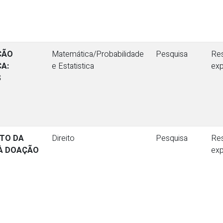
ÇÃO
Matemática/Probabilidade
Pesquisa
Re
CA:
e Estatistica
ex
S
NTO DA
Direito
Pesquisa
Re
 À DOAÇÃO
ex