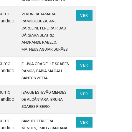
sumo
VERÔNICA TAMARA
VER
pandido
RAMOS SOUZA
, ANE
CAROLINE PEREIRA RIBAS
,
BÁRBARA BEATRIZ
ANDRANDE RABELO
,
MATHEUS AGUIAR DURÃES
sumo
FLÚVIA GRACIELLE SOARES
VER
pandido
RAMOS
, FÁBIA MAGALI
SANTOS VIEIRA
sumo
ISAQUE ESTEVÃO MENDES
VER
pandido
DE ALCÂNTARA
, BRUNA
SOARES RIBEIRO
sumo
SAMUEL FERREIRA
VER
pandido
MENDES
, EMILLY SANTANA