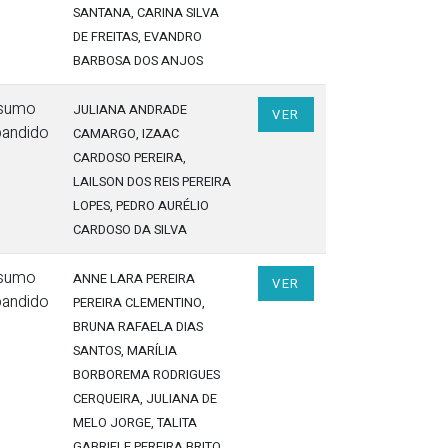
SANTANA
, CARINA SILVA
DE FREITAS
, EVANDRO
BARBOSA DOS ANJOS
sumo
JULIANA ANDRADE
VER
pandido
CAMARGO
, IZAAC
CARDOSO PEREIRA
,
LAILSON DOS REIS PEREIRA
LOPES
, PEDRO AURÉLIO
CARDOSO DA SILVA
sumo
ANNE LARA PEREIRA
VER
pandido
PEREIRA CLEMENTINO
,
BRUNA RAFAELA DIAS
SANTOS
, MARÍLIA
BORBOREMA RODRIGUES
CERQUEIRA
, JULIANA DE
MELO JORGE
, TALITA
GABRIELE PEREIRA BRITO