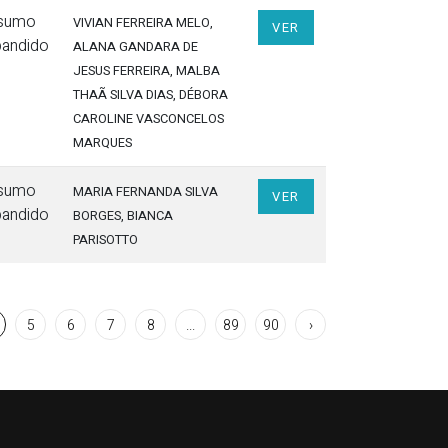
sumo
VIVIAN FERREIRA MELO
,
VER
pandido
ALANA GANDARA DE
JESUS FERREIRA
, MALBA
THAÃ SILVA DIAS
, DÉBORA
CAROLINE VASCONCELOS
MARQUES
sumo
MARIA FERNANDA SILVA
VER
pandido
BORGES
, BIANCA
PARISOTTO
5
6
7
8
...
89
90
›