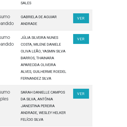
SALES
sumo
GABRIELA DE AGUIAR
VER
pandido
ANDRADE
sumo
JÚLIA SILVEIRA NUNES
VER
pandido
COSTA
, MILENE DANIELE
OLIVA LEÃO
, YASMIN SILVA
BARROS
, THAINARA
APARECIDA OLIVEIRA
ALVES
, GUILHERME ROEDEL
FERNANDEZ SILVA
sumo
SARAH DANIELLE CAMPOS
VER
ples
DA SILVA
, ANTÔNIA
JANESTINA PEREIRA
ANDRADE
, WESLEY HELKER
FELÍCIO SILVA