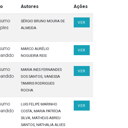
po
Autores
Ações
sumo
SÉRGIO BRUNO MOURA DE
VER
ples
ALMEIDA
sumo
MARCO AURÉLIO
VER
pandido
NOGUEIRA REIS
sumo
MARIA INES FERNANDES
VER
pandido
DOS SANTOS
, VANESSA
TAMIRIS RODRIGUES
ROCHA
sumo
LUIS FELIPE MARINHO
VER
pandido
COSTA
, MARIA PATRÍCIA
SILVA
, MATHEUS ABREU
SANTOS
, NATHALIA ALVES