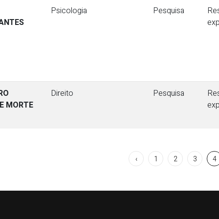
Psicologia
Pesquisa
Re
NANTES
ex
RRO
Direito
Pesquisa
Re
DE MORTE
ex
‹
1
2
3
4